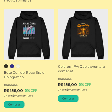
Colares - PA: Que a aventura
comece!
Boto Cor-de-Rosa: Estilo
Holográfico
R$199,00
R$189,00
5
% OFF
R$199,00
R$189,00
2
x
de
R$94,50
sem juros
5
% OFF
2
x
de
R$94,50
sem juros
Comprar
Comprar