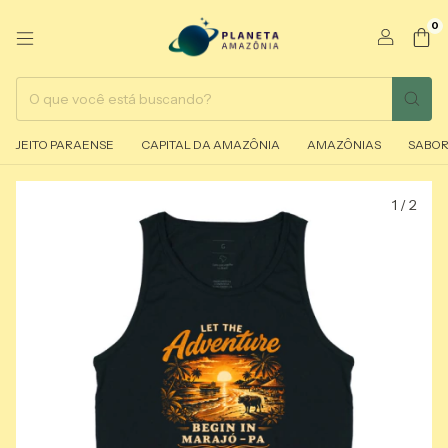
0
JEITO PARAENSE
CAPITAL DA AMAZÔNIA
AMAZÔNIAS
SABOR
1
/
2