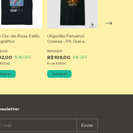
 Cor-de-Rosa: Estilo
(Algodão Peruano)
ográfico
Colares - PA: Que a
(Body Infantil) 
aventura comece!
de-Rosa: Estilo
2,00
R$119,00
Holográfico
92,00
R$109,00
10
% OFF
8
% OFF
R$102,00
R$13,42
8
x
de
R$15,90
R$92,00
10
%
8
x
de
R$13,42
omprar
Comprar
Comprar
wsletter