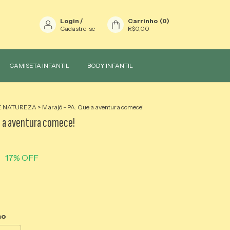
Login
/
Carrinho
(
0
)
Cadastre-se
R$0,00
CAMISETA INFANTIL
BODY INFANTIL
E NATUREZA
>
Marajó - PA: Que a aventura comece!
e a aventura comece!
0
17
% OFF
no