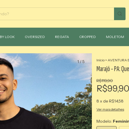
BY LOOK
OVERSIZED
REGATA
CROPPED
MOLETOM
Início
>
AVENTURA 
1
/
5
Marajó - PA: Qu
R$119,90
R$99,9
8
x de
R$14,58
Ver mais detalhes
Modelo:
Femini