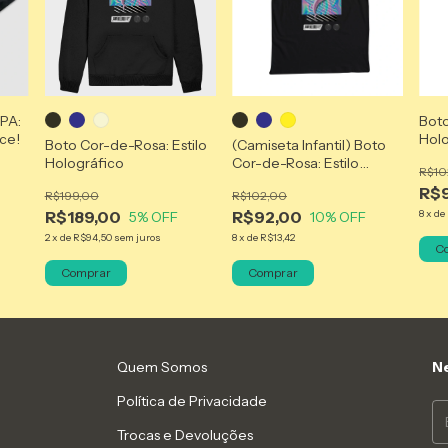
 PA:
Boto
ce!
Hol
Boto Cor-de-Rosa: Estilo
(Camiseta Infantil) Boto
Holográfico
Cor-de-Rosa: Estilo
R$10
Holográfico
R$
R$199,00
R$102,00
R$189,00
R$92,00
8
x
de
5
% OFF
10
% OFF
2
x
de
R$94,50
sem juros
8
x
de
R$13,42
C
Comprar
Comprar
Quem Somos
Ne
Política de Privacidade
Trocas e Devoluções