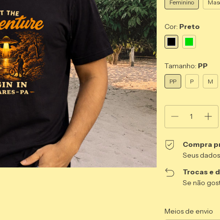
Feminino
Masc
Cor:
Preto
Tamanho:
PP
PP
P
M
Compra p
Seus dados
Trocas e 
Se não gost
Entregas para o CEP
Meios de envio