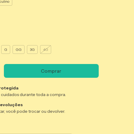
ulino
G
GG
3G
4G
rotegida
 cuidados durante toda a compra.
devoluções
ar, você pode trocar ou devolver.
:
Alterar CEP