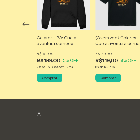
Colares - PA: Que a
(Oversized) Colares -
+2
aventura comece!
Que a aventura come
e-Rosa: Estilo
co
R$199,00
R$129,00
R$189,00
R$119,00
5
% OFF
8
% OFF
0
2
x
de
R$94,50
sem juros
8
x
de
R$17,36
10
% OFF
Comprar
Comprar