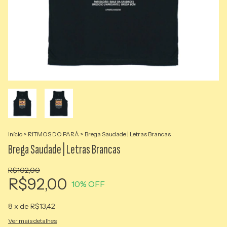
Início
>
RITMOS DO PARÁ
>
Brega Saudade | Letras Brancas
Brega Saudade | Letras Brancas
R$102,00
R$92,00
10
% OFF
8
x de
R$13,42
Ver mais detalhes