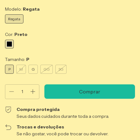
Modelo:
Regata
Regata
Cor:
Preto
Tamanho:
P
P
M
G
GG
3G
Compra protegida
Seus dados cuidados durante toda a compra.
Trocas e devoluções
Se não gostar, você pode trocar ou devolver.