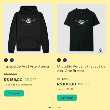
Tacacá de Asa | Arte Branca
(Algodão Peruano) Tacacá de
Asa | Arte Branca
R$199,00
R$119,00
R$189,00
5
% OFF
R$109,00
8
% OFF
2
x
de
R$94,50
sem juros
8
x
de
R$15,90
Comprar
Comprar