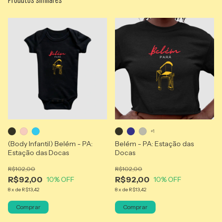
+1
(Body Infantil) Belém - PA:
Belém - PA: Estação das
Estação das Docas
Docas
R$102,00
R$102,00
R$92,00
R$92,00
10
% OFF
10
% OFF
8
x
de
R$13,42
8
x
de
R$13,42
Comprar
Comprar