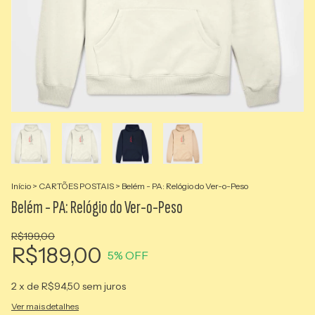
Início
>
CARTÕES POSTAIS
>
Belém - PA: Relógio do Ver-o-Peso
Belém - PA: Relógio do Ver-o-Peso
R$199,00
R$189,00
5
% OFF
2
x de
R$94,50
sem juros
Ver mais detalhes