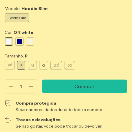
Modelo:
Hoodie Slim
Hoodie Slim
Cor:
Off white
Tamanho:
P
PP
P
M
G
GG
3G
Compra protegida
Seus dados cuidados durante toda a compra.
Trocas e devoluções
Se não gostar, você pode trocar ou devolver.