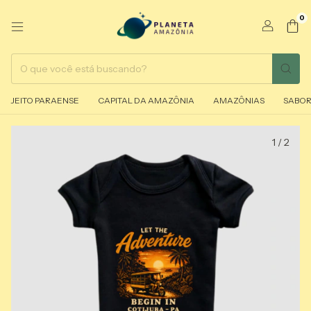
0
JEITO PARAENSE
CAPITAL DA AMAZÔNIA
AMAZÔNIAS
SABOR
1
/
2