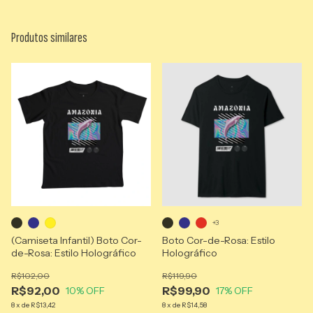
Produtos similares
+3
(Camiseta Infantil) Boto Cor-
Boto Cor-de-Rosa: Estilo
de-Rosa: Estilo Holográfico
Holográfico
R$102,00
R$119,90
R$92,00
R$99,90
10
% OFF
17
% OFF
8
x
de
R$13,42
8
x
de
R$14,58