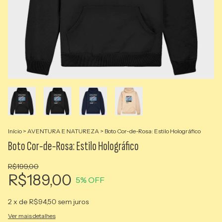
Início
>
AVENTURA E NATUREZA
>
Boto Cor-de-Rosa: Estilo Holográfico
Boto Cor-de-Rosa: Estilo Holográfico
R$199,00
R$189,00
5
% OFF
2
x de
R$94,50
sem juros
Ver mais detalhes