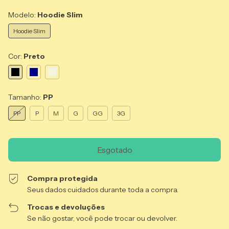
Modelo:
Hoodie Slim
Hoodie Slim
Cor:
Preto
Tamanho:
PP
PP
P
M
G
GG
3G
Compra protegida
Seus dados cuidados durante toda a compra.
Trocas e devoluções
Se não gostar, você pode trocar ou devolver.