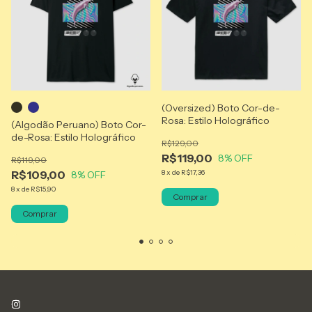
(Oversized) Boto Cor-de-
Rosa: Estilo Holográfico
(Algodão Peruano) Boto Cor-
de-Rosa: Estilo Holográfico
R$129,00
R$119,00
8
% OFF
R$119,00
R$109,00
8
x
de
R$17,36
8
% OFF
8
x
de
R$15,90
Comprar
Comprar