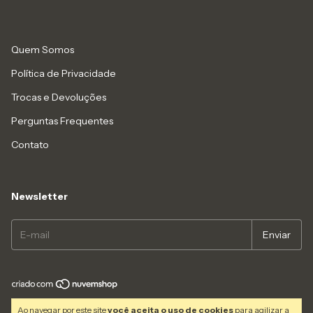
Quem Somos
Política de Privacidade
Trocas e Devoluções
Perguntas Frequentes
Contato
Newsletter
Copyright Planeta Amazônia - 60039305000139 - 2026. Todos os direitos
Ao navegar por este site
você aceita o uso de cookies
para agilizar a
reservados.